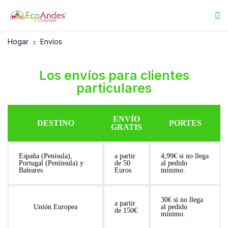
Hogar
Envíos
Los envíos para clientes
particulares
ENVÍO
DESTINO
PORTES
GRATIS
España (Penísula),
a partir
4,99€ si no llega
Portugal (Península) y
de 50
al pedido
Baleares
Euros
mínimo.
30€ si no llega
a partir
Unión Europea
al pedido
de 150€
mínimo.