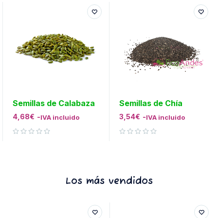
Semillas de Calabaza
Semillas de Chía
4,68
€
-
3,54
€
-
IVA incluido
IVA incluido
Valorado con
de 5
Valorado con
de 5
Los más vendidos