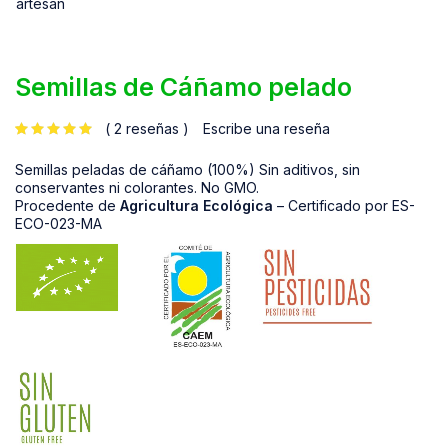
Semillas de Cáñamo pelado
2 reseñas
Escribe una reseña
de 5 en base a
valoraciones de clientes
Semillas peladas de cáñamo (100%) Sin aditivos, sin
conservantes ni colorantes. No GMO.
Procedente de
Agricultura Ecológica
– Certificado por ES-
ECO-023-MA