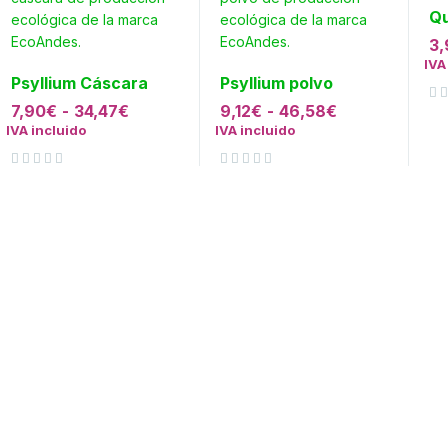
Qu
3,
IVA
Psyllium Cáscara
Psyllium polvo
7,90
€
-
34,47
€
9,12
€
-
46,58
€
Valorado con
de 5
IVA incluido
IVA incluido
Valorado con
de 5
Valorado con
de 5