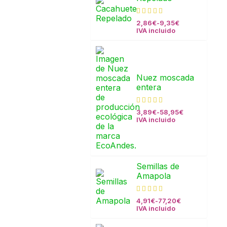
2,86
€
-
9,35
€
IVA incluido
Nuez moscada
entera
3,89
€
-
58,95
€
IVA incluido
Semillas de
Amapola
4,91
€
-
77,20
€
IVA incluido