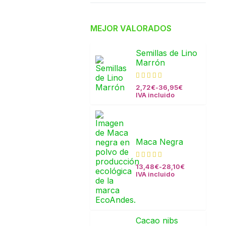
MEJOR VALORADOS
Semillas de Lino
Marrón
2,72
€
-
36,95
€
IVA incluido
Maca Negra
13,48
€
-
28,10
€
IVA incluido
Cacao nibs