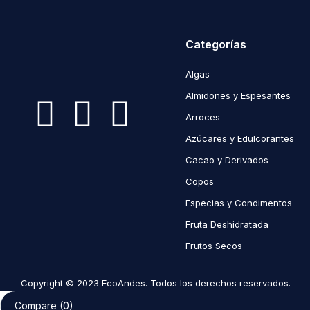
Categorías
Algas
Almidones y Espesantes
Arroces
Azúcares y Edulcorantes
Cacao y Derivados
Copos
Especias y Condimentos
Fruta Deshidratada
Frutos Secos
Copyright © 2023 EcoAndes. Todos los derechos reservados.
Compare
(0)