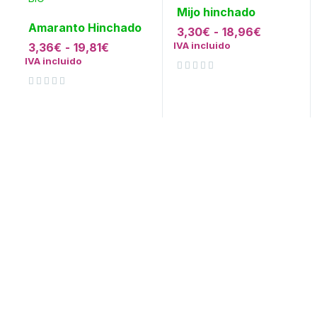
Mijo hinchado
Amaranto Hinchado
3,30
€
-
18,96
€
IVA incluido
3,36
€
-
19,81
€
IVA incluido
Valorado con
de 5
Valorado con
de 5