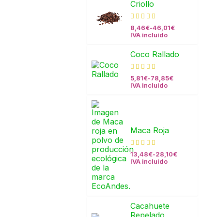
Criollo
8,46
€
-
46,01
€
IVA incluido
Coco Rallado
5,81
€
-
78,85
€
IVA incluido
Maca Roja
13,48
€
-
28,10
€
IVA incluido
Cacahuete
Repelado