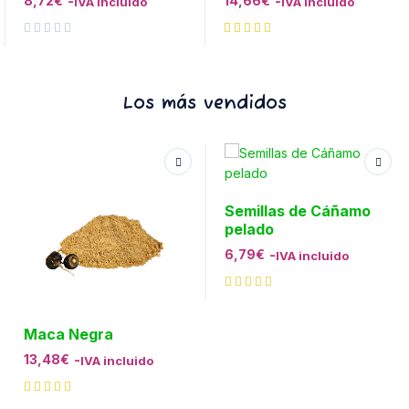
8,72
€
-
14,66
€
-
IVA incluido
IVA incluido
Valorado con
de 5
Los más vendidos
Semillas de Cáñamo
pelado
6,79
€
-
IVA incluido
Maca Negra
13,48
€
-
IVA incluido