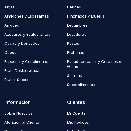
Algas
Harinas
Almidones y Espesantes
Hinchados y Mueslis
Arroces
Legumbres
Azúcares y Edulcorantes
Levaduras
Cacao y Derivados
Pastas
Copos
Proteínas
Especias y Condimentos
Pseudocereales y Cereales en
Grano
Fruta Deshidratada
Semillas
Frutos Secos
Superalimentos
Información
Clientes
Sobre Nosotros
Mi Cuenta
Atención al Cliente
Mis Pedidos