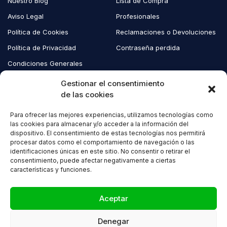
Nuestro Blog
Lista de Compra
Aviso Legal
Profesionales
Política de Cookies
Reclamaciones o Devoluciones
Política de Privacidad
Contraseña perdida
Condiciones Generales
Blog EcoAndes
Gestionar el consentimiento
de las cookies
Para ofrecer las mejores experiencias, utilizamos tecnologías como
Copyright © 2023 EcoAndes. Todos los derechos reservados.
las cookies para almacenar y/o acceder a la información del
dispositivo. El consentimiento de estas tecnologías nos permitirá
procesar datos como el comportamiento de navegación o las
identificaciones únicas en este sitio. No consentir o retirar el
consentimiento, puede afectar negativamente a ciertas
características y funciones.
Compare
(0)
Aceptar
Denegar