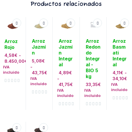
Productos relacionados
Arroz
Arroz
Arroz
Arroz
Arroz
Jazmí
Jazmí
Redon
Basm
Rojo
n
n
do
ati
4,58
€
-
Integr
Integr
Integr
5,08
€
8.450,00
€
al
al -
al
-
IVA
BIO 5
incluido
43,75
€
4,89
€
4,11
€
-
kg
IVA
-
34,10
€
incluido
41,75
€
33,35
€
IVA
Valorado con
de 5
incluido
IVA
IVA
incluido
incluido
Valorado con
de 5
Valorado con
de 5
Valorado con
de 5
Valorado con
de 5