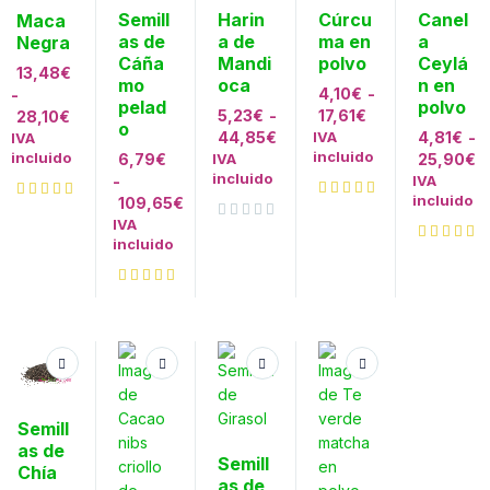
Semill
Harin
Cúrcu
Canel
Maca
as de
a de
ma en
a
Negra
Cáña
Mandi
polvo
Ceylá
13,48
€
mo
oca
n en
4,10
€
-
-
pelad
polvo
5,23
€
-
17,61
€
28,10
€
o
44,85
€
IVA
4,81
€
-
IVA
incluido
incluido
6,79
€
IVA
25,90
€
incluido
-
IVA
incluido
109,65
€
IVA
Valorado con
de 5
incluido
Semill
as de
Semill
Chía
as de