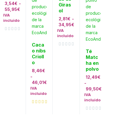
3,54
€
-
Giras
55,95
€
ol
IVA
2,81
€
-
incluido
34,95
€
IVA
Valorado con
de 5
incluido
Caca
o nibs
Valorado con
de 5
Té
Crioll
Matc
o
ha en
polvo
8,46
€
-
12,49
€
46,01
€
-
IVA
99,50
€
incluido
IVA
incluido
Valorado con
de 5