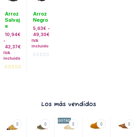
Arroz
Arroz
Salvaj
Negro
e
5,63
€
-
10,94
€
49,30
€
-
IVA
incluido
42,37
€
IVA
incluido
Valorado con
de 5
Los más vendidos
AGOTADO