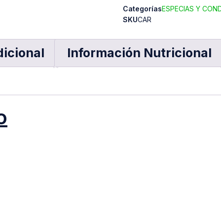
Categorías
ESPECIAS Y CON
SKU
CAR
dicional
Información Nutricional
o