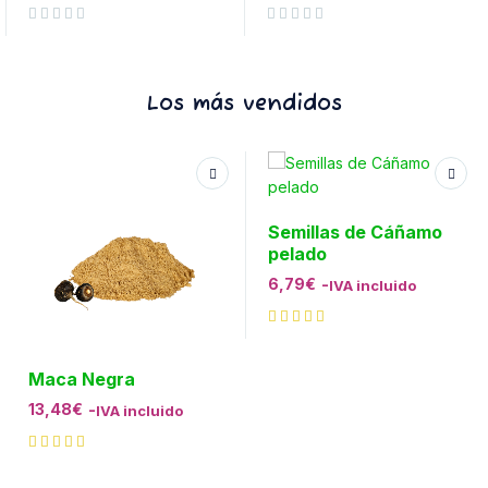
Valorado con
de 5
Valorado con
de 5
Los más vendidos
Semillas de Cáñamo
pelado
6,79
€
-
IVA incluido
Maca Negra
13,48
€
-
IVA incluido