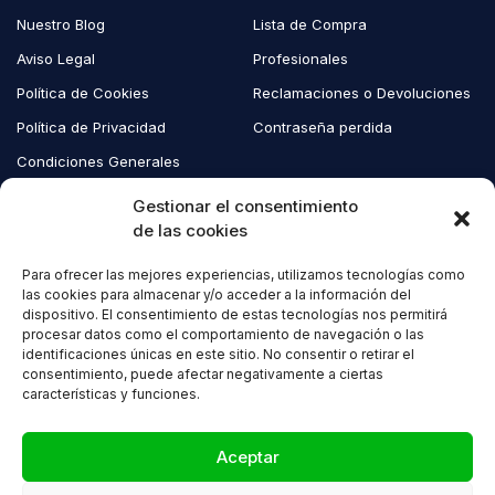
Nuestro Blog
Lista de Compra
Aviso Legal
Profesionales
Política de Cookies
Reclamaciones o Devoluciones
Política de Privacidad
Contraseña perdida
Condiciones Generales
Blog EcoAndes
Gestionar el consentimiento
de las cookies
Para ofrecer las mejores experiencias, utilizamos tecnologías como
Copyright © 2023 EcoAndes. Todos los derechos reservados.
las cookies para almacenar y/o acceder a la información del
dispositivo. El consentimiento de estas tecnologías nos permitirá
procesar datos como el comportamiento de navegación o las
identificaciones únicas en este sitio. No consentir o retirar el
consentimiento, puede afectar negativamente a ciertas
características y funciones.
Compare
(0)
Aceptar