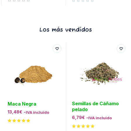
Valorado con
de 5
Valorado con
de 5
Los más vendidos
Semillas de Cáñamo
Maca Negra
pelado
13,48
€
-
IVA incluido
6,79
€
-
IVA incluido