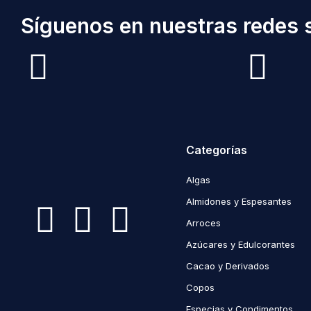
Síguenos en nuestras redes s
Categorías
Algas
Almidones y Espesantes
Arroces
Azúcares y Edulcorantes
Cacao y Derivados
Copos
Especias y Condimentos