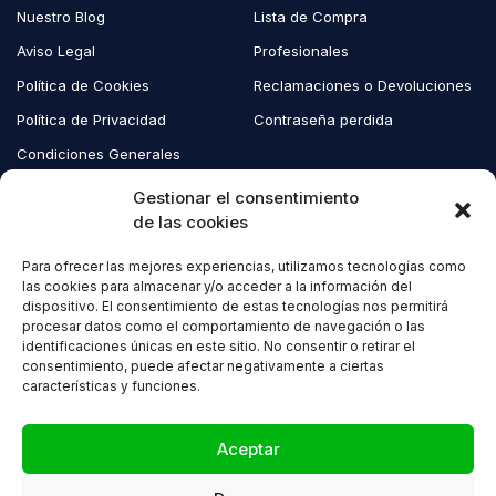
Nuestro Blog
Lista de Compra
Aviso Legal
Profesionales
Política de Cookies
Reclamaciones o Devoluciones
Política de Privacidad
Contraseña perdida
Condiciones Generales
Blog EcoAndes
Gestionar el consentimiento
de las cookies
Para ofrecer las mejores experiencias, utilizamos tecnologías como
Copyright © 2023 EcoAndes. Todos los derechos reservados.
las cookies para almacenar y/o acceder a la información del
dispositivo. El consentimiento de estas tecnologías nos permitirá
procesar datos como el comportamiento de navegación o las
identificaciones únicas en este sitio. No consentir o retirar el
consentimiento, puede afectar negativamente a ciertas
características y funciones.
Compare
(0)
Aceptar