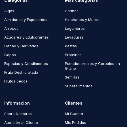
Categorías
Más categorías
Algas
Harinas
Almidones y Espesantes
Hinchados y Mueslis
Arroces
Legumbres
Azúcares y Edulcorantes
Levaduras
Cacao y Derivados
Pastas
Copos
Proteínas
Especias y Condimentos
Pseudocereales y Cereales en
Grano
Fruta Deshidratada
Semillas
Frutos Secos
Superalimentos
Información
Clientes
Sobre Nosotros
Mi Cuenta
Atención al Cliente
Mis Pedidos