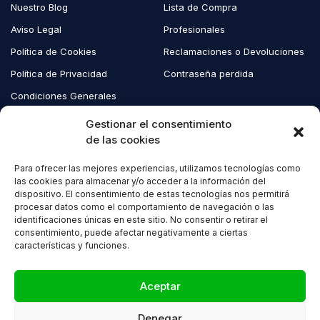
Nuestro Blog
Lista de Compra
Aviso Legal
Profesionales
Política de Cookies
Reclamaciones o Devoluciones
Política de Privacidad
Contraseña perdida
Condiciones Generales
Blog EcoAndes
Gestionar el consentimiento
de las cookies
Para ofrecer las mejores experiencias, utilizamos tecnologías como
Copyright © 2023 EcoAndes. Todos los derechos reservados.
las cookies para almacenar y/o acceder a la información del
dispositivo. El consentimiento de estas tecnologías nos permitirá
procesar datos como el comportamiento de navegación o las
identificaciones únicas en este sitio. No consentir o retirar el
consentimiento, puede afectar negativamente a ciertas
características y funciones.
Compare
(0)
Aceptar
Denegar