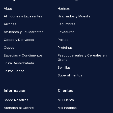
Algas
Harinas
Almidones y Espesantes
Hinchados y Mueslis
Arroces
Legumbres
Azúcares y Edulcorantes
Levaduras
Cacao y Derivados
Pastas
Copos
Proteínas
Especias y Condimentos
Pseudocereales y Cereales en
Grano
Fruta Deshidratada
Semillas
Frutos Secos
Superalimentos
Información
Clientes
Sobre Nosotros
Mi Cuenta
Atención al Cliente
Mis Pedidos