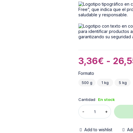
3,36
€
-
26,5
Formato
500 g
1 kg
5 kg
Cantidad
En stock
Add to wishlist
Ad