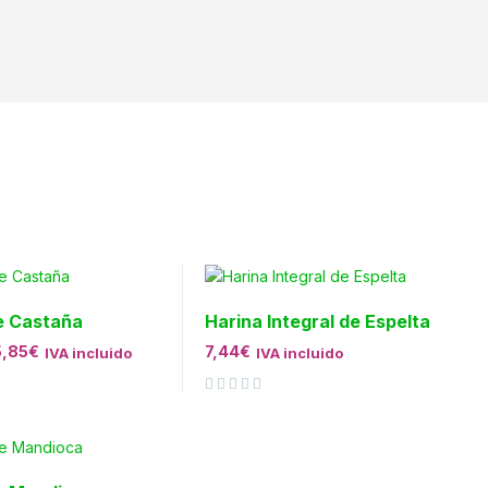
e Castaña
Harina Integral de Espelta
5,85
€
7,44
€
IVA incluido
IVA incluido
Valorado con
de 5