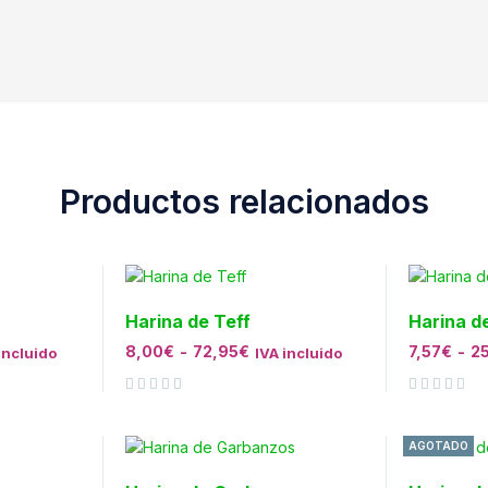
Productos relacionados
Harina de Teff
Harina d
8,00
€
-
72,95
€
7,57
€
-
2
incluido
IVA incluido
Valorado con
de 5
Valorado con
de 5
AGOTADO