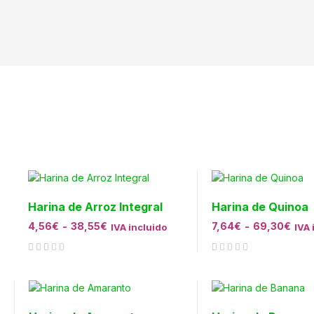
Harina de Arroz Integral
Harina de Quinoa
4,56
€
-
38,55
€
7,64
€
-
69,30
€
IVA incluido
IVA 
Valorado con
de 5
Valorado con
de 5