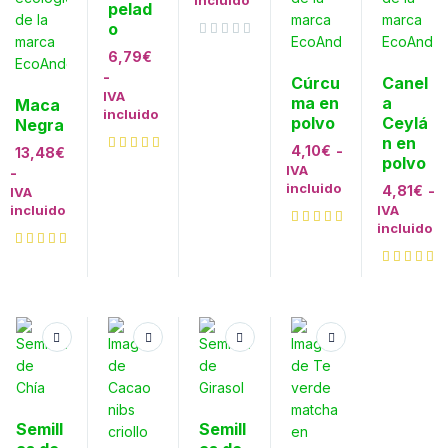
incluido
pelad
o
Valorado con
de 5
6,79
€
-
Cúrcu
Canel
IVA
ma en
a
Maca
incluido
polvo
Ceylá
Negra
n en
4,10
€
-
13,48
€
polvo
IVA
-
incluido
4,81
€
-
IVA
incluido
IVA
incluido
Semill
Semill