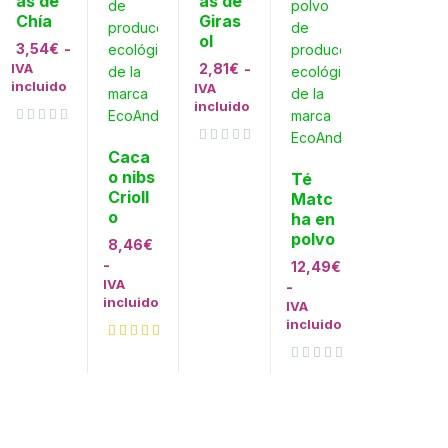
as de
as de
Chía
Giras
ol
3,54
€
-
IVA
2,81
€
-
incluido
IVA
incluido
Valorado con
de 5
Caca
Valorado con
de 5
o nibs
Té
Crioll
Matc
o
ha en
polvo
8,46
€
-
12,49
€
IVA
-
incluido
IVA
incluido
Valorado con
de 5