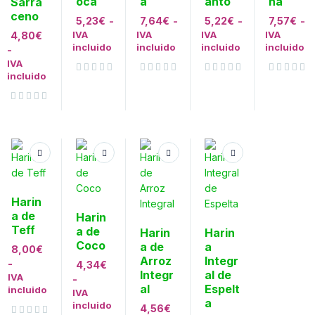
oca
a
anto
ña
Sarra
ceno
5,23
€
-
7,64
€
-
5,22
€
-
7,57
€
-
IVA
IVA
IVA
IVA
4,80
€
incluido
incluido
incluido
incluido
-
IVA
incluido
Valorado con
de 5
Valorado con
de 5
Valorado con
de 5
Valorado con
de 5
Valorado con
de 5
Harin
a de
Harin
Teff
a de
Harin
Harin
Coco
a de
a
8,00
€
Arroz
Integr
-
4,34
€
Integr
al de
IVA
-
al
Espelt
incluido
IVA
a
incluido
4,56
€