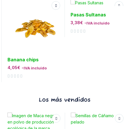
Pasas Sultanas
3,38
€
-
IVA incluido
Valorado con
de 5
Banana chips
4,05
€
-
IVA incluido
Valorado con
de 5
Los más vendidos