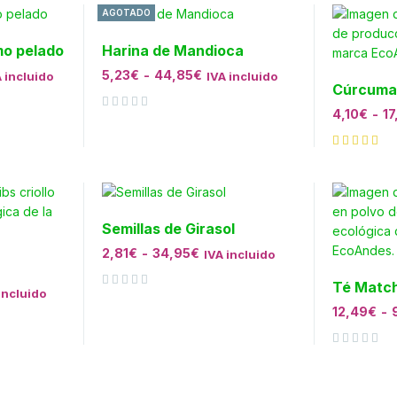
AGOTADO
mo pelado
Harina de Mandioca
5,23
€
-
44,85
€
 incluido
IVA incluido
Cúrcuma 
4,10
€
-
17
Valorado con
de 5
Semillas de Girasol
2,81
€
-
34,95
€
IVA incluido
Té Match
incluido
Valorado con
de 5
12,49
€
-
Valorado con
de 5