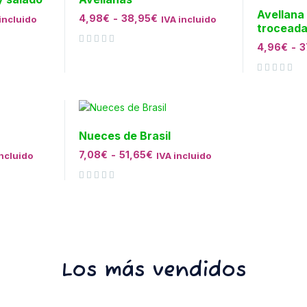
Avellana
4,98
€
-
38,95
€
incluido
IVA incluido
trocead
4,96
€
-
3
Valorado con
de 5
Valorado con
de 5
Nueces de Brasil
7,08
€
-
51,65
€
incluido
IVA incluido
Valorado con
de 5
Los más vendidos