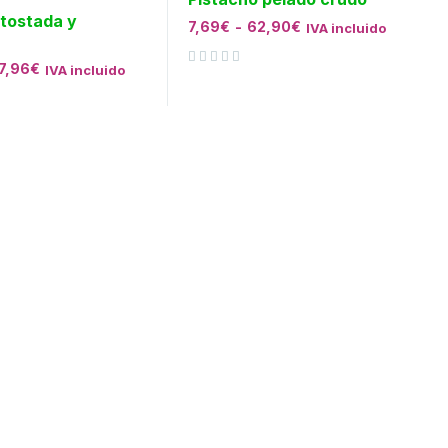
 tostada y
7,69
€
-
62,90
€
IVA incluido
a
7,96
€
IVA incluido
Valorado con
de 5