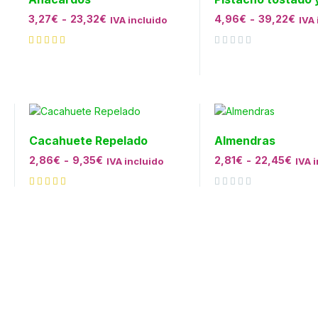
3,27
€
-
23,32
€
4,96
€
-
39,22
€
IVA incluido
IVA 
de 5
Valorado con
de 5
Cacahuete Repelado
Almendras
2,86
€
-
9,35
€
2,81
€
-
22,45
€
IVA incluido
IVA 
Valorado con
de 5