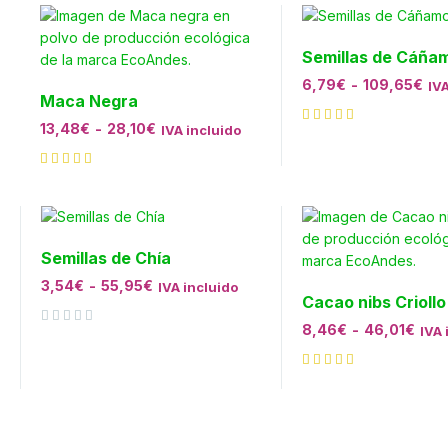
Semillas de Cáña
6,79
€
-
109,65
€
IVA
Maca Negra
13,48
€
-
28,10
€
IVA incluido
Semillas de Chía
3,54
€
-
55,95
€
IVA incluido
Cacao nibs Criollo
8,46
€
-
46,01
€
IVA 
Valorado con
de 5