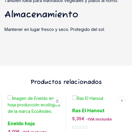
También ideal para marinados vegetales y platos al horno.
Almacenamiento
Mantener en lugar fresco y seco. Protegido del sol.
Productos relacionados
Ras El Hanout
5,35
€
-
IVA incluido
Eneldo hoja
4,01
€
-
Valorado con
de 5