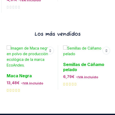
IVA incluido
Valorado con
de 5
Los más vendidos
Semillas de Cáñamo
pelado
Maca Negra
6,79
€
-
IVA incluido
13,48
€
-
IVA incluido