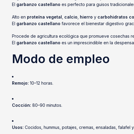
El
garbanzo castellano
es perfecto para guisos tradicional
Alto en
proteína vegetal
,
calcio
,
hierro
y
carbohidratos c
El
garbanzo castellano
favorece el bienestar digestivo graci
Procede de agricultura ecológica que promueve cosechas res
El
garbanzo castellano
es un imprescindible en la despensa
Modo de empleo
Remojo:
10–12 horas.
Cocción:
80–90 minutos.
Usos:
Cocidos, hummus, potajes, cremas, ensaladas, falafel y