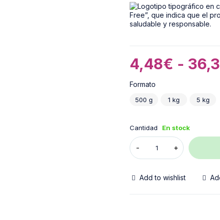
4,48
€
-
36,
Formato
500 g
1 kg
5 kg
Cantidad
En stock
Add to wishlist
Ad