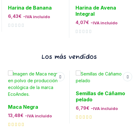
Harina de Banana
Harina de Avena
Integral
6,43
€
-
IVA incluido
4,07
€
-
IVA incluido
Valorado con
de 5
Valorado con
de 5
Los más vendidos
Semillas de Cáñamo
pelado
Maca Negra
6,79
€
-
IVA incluido
13,48
€
-
IVA incluido