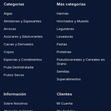
Categorías
Más categorías
Algas
Harinas
Almidones y Espesantes
Hinchados y Mueslis
Arroces
Legumbres
Azúcares y Edulcorantes
Levaduras
Cacao y Derivados
Pastas
Copos
Proteínas
Especias y Condimentos
Pseudocereales y Cereales en
Grano
Fruta Deshidratada
Semillas
Frutos Secos
Superalimentos
Información
Clientes
Sobre Nosotros
Mi Cuenta
Atención al Cliente
Mis Pedidos