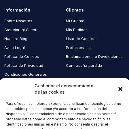
Información
Clientes
Sobre Nosotros
Mi Cuenta
Atención al Cliente
Mis Pedidos
Nuestro Blog
Lista de Compra
Aviso Legal
Profesionales
Política de Cookies
Reclamaciones o Devoluciones
Política de Privacidad
Contraseña perdida
Condiciones Generales
Blog EcoAndes
Gestionar el consentimiento
de las cookies
Para ofrecer las mejores experiencias, utilizamos tecnologías como
Copyright © 2023 EcoAndes. Todos los derechos reservados.
las cookies para almacenar y/o acceder a la información del
dispositivo. El consentimiento de estas tecnologías nos permitirá
procesar datos como el comportamiento de navegación o las
identificaciones únicas en este sitio. No consentir o retirar el