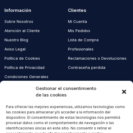
Información
Clientes
Sobre Nosotros
Mi Cuenta
Atención al Cliente
Mis Pedidos
Nuestro Blog
Lista de Compra
Aviso Legal
Profesionales
Política de Cookies
Reclamaciones o Devoluciones
Política de Privacidad
Contraseña perdida
Condiciones Generales
Blog EcoAndes
Gestionar el consentimiento
de las cookies
Para ofrecer las mejores experiencias, utilizamos tecnologías como
Copyright © 2023 EcoAndes. Todos los derechos reservados.
las cookies para almacenar y/o acceder a la información del
dispositivo. El consentimiento de estas tecnologías nos permitirá
procesar datos como el comportamiento de navegación o las
identificaciones únicas en este sitio. No consentir o retirar el