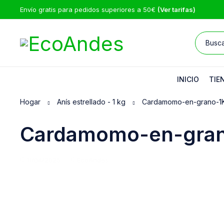
Envío gratis para pedidos superiores a 50€
(Ver tarifas)
INICIO
TIE
Hogar
Anís estrellado - 1 kg
Cardamomo-en-grano-1
Cardamomo-en-gra
11/04/2025
EcoAndes