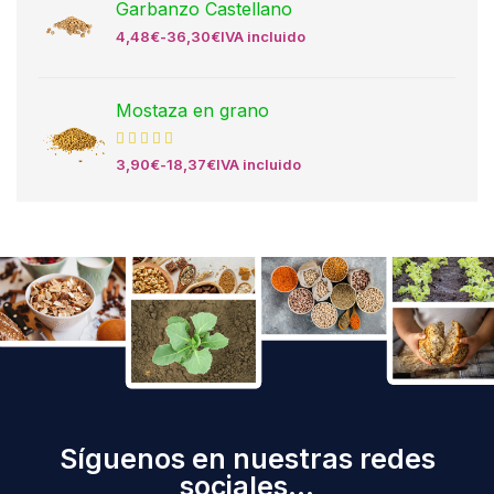
Garbanzo Castellano
4,48
€
-
36,30
€
IVA incluido
Mostaza en grano
3,90
€
-
18,37
€
IVA incluido
Síguenos en nuestras redes
sociales...