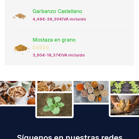
Garbanzo Castellano
4,48
€
-
36,30
€
IVA incluido
Mostaza en grano
3,90
€
-
18,37
€
IVA incluido
Síguenos en nuestras redes