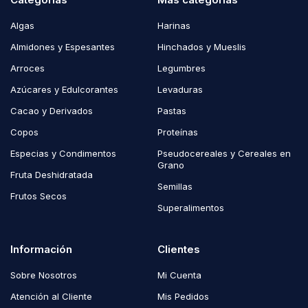
Algas
Harinas
Almidones y Espesantes
Hinchados y Mueslis
Arroces
Legumbres
Azúcares y Edulcorantes
Levaduras
Cacao y Derivados
Pastas
Copos
Proteínas
Especias y Condimentos
Pseudocereales y Cereales en
Grano
Fruta Deshidratada
Semillas
Frutos Secos
Superalimentos
Información
Clientes
Sobre Nosotros
Mi Cuenta
Atención al Cliente
Mis Pedidos