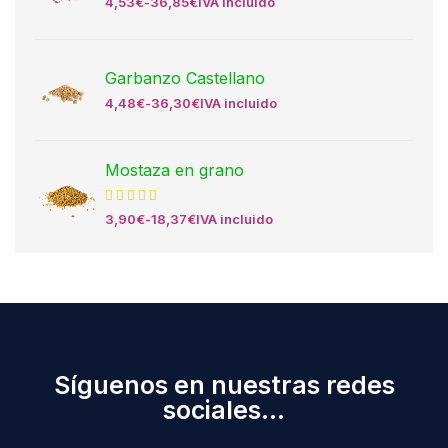
4,53
€
-
36,85
€
IVA incluido
Garbanzo Castellano
4,48
€
-
36,30
€
IVA incluido
Mostaza en grano
3,90
€
-
18,37
€
IVA incluido
Síguenos en nuestras redes
sociales...