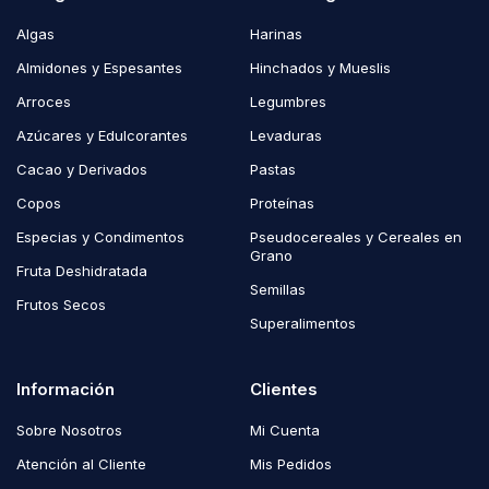
Algas
Harinas
Almidones y Espesantes
Hinchados y Mueslis
Arroces
Legumbres
Azúcares y Edulcorantes
Levaduras
Cacao y Derivados
Pastas
Copos
Proteínas
Especias y Condimentos
Pseudocereales y Cereales en
Grano
Fruta Deshidratada
Semillas
Frutos Secos
Superalimentos
Información
Clientes
Sobre Nosotros
Mi Cuenta
Atención al Cliente
Mis Pedidos