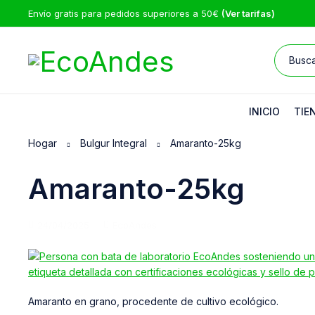
Envío gratis para pedidos superiores a 50€
(Ver tarifas)
INICIO
TIE
Hogar
Bulgur Integral
Amaranto-25kg
Amaranto-25kg
24/04/2025
EcoAndes
Amaranto en grano, procedente de cultivo ecológico.