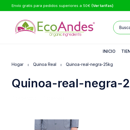
Envío gratis para pedidos superiores a 50€
(Ver tarifas)
INICIO
TIE
Hogar
Quinoa Real
Quinoa-real-negra-25kg
Quinoa-real-negra-
24/04/2025
EcoAndes