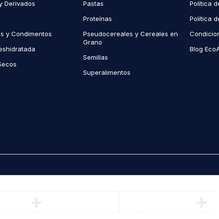
y Derivados
Pastas
Política 
Proteínas
Política 
as y Condimentos
Pseudocereales y Cereales en
Condicio
Grano
eshidratada
Blog Eco
Semillas
Secos
Superalimentos