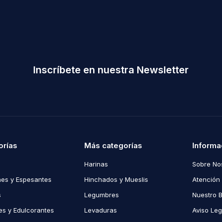
Inscríbete en nuestra Newsletter
orías
Más categorías
Informa
Harinas
Sobre No
es y Espesantes
Hinchados y Mueslis
Atención 
s
Legumbres
Nuestro 
s y Edulcorantes
Levaduras
Aviso Leg