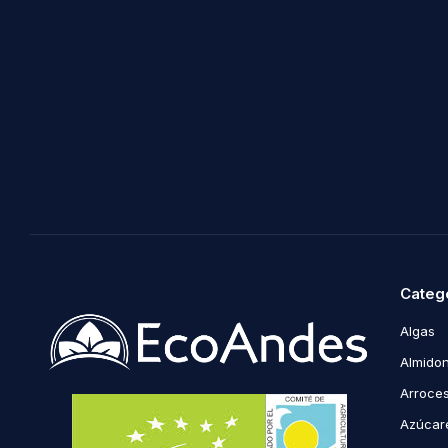
Categ
Algas
Almidon
Arroce
Azúcare