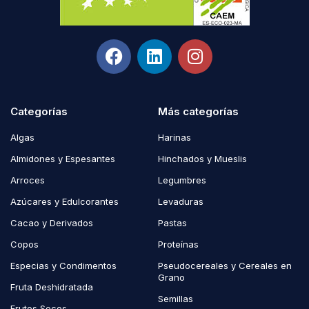
Categorías
Más categorías
Algas
Harinas
Almidones y Espesantes
Hinchados y Mueslis
Arroces
Legumbres
Azúcares y Edulcorantes
Levaduras
Cacao y Derivados
Pastas
Copos
Proteínas
Especias y Condimentos
Pseudocereales y Cereales en
Grano
Fruta Deshidratada
Semillas
Frutos Secos