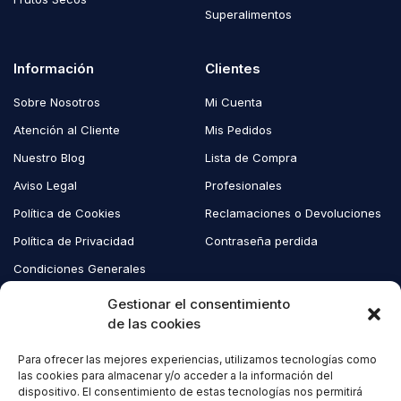
Superalimentos
Información
Clientes
Sobre Nosotros
Mi Cuenta
Atención al Cliente
Mis Pedidos
Nuestro Blog
Lista de Compra
Aviso Legal
Profesionales
Política de Cookies
Reclamaciones o Devoluciones
Política de Privacidad
Contraseña perdida
Condiciones Generales
Blog EcoAndes
Gestionar el consentimiento
de las cookies
Para ofrecer las mejores experiencias, utilizamos tecnologías como
Copyright © 2023 EcoAndes. Todos los derechos reservados.
las cookies para almacenar y/o acceder a la información del
dispositivo. El consentimiento de estas tecnologías nos permitirá