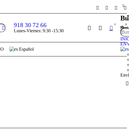
Bu
918 30 72 66
0
0
Menú
Lunes-Viernes: 9:30 -15:30
INI
ENV
TO
Español
Enví