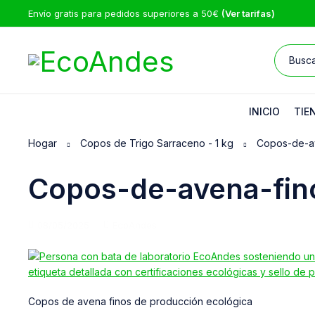
Envío gratis para pedidos superiores a 50€
(Ver tarifas)
INICIO
TIE
Hogar
Copos de Trigo Sarraceno - 1 kg
Copos-de-a
Copos-de-avena-fin
08/05/2025
EcoAndes
Copos de avena finos de producción ecológica