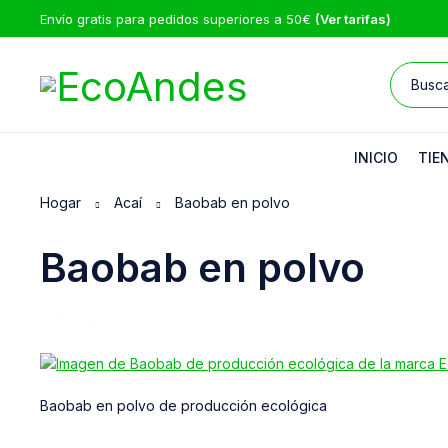
Envío gratis para pedidos superiores a 50€
(Ver tarifas)
INICIO
TIE
Hogar
Acaí
Baobab en polvo
Baobab en polvo
13/05/2025
EcoAndes
Baobab en polvo de producción ecológica