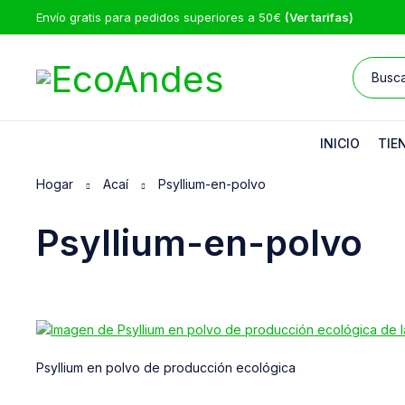
Envío gratis para pedidos superiores a 50€
(Ver tarifas)
INICIO
TIE
Hogar
Acaí
Psyllium-en-polvo
Psyllium-en-polvo
13/05/2025
EcoAndes
Psyllium en polvo de producción ecológica