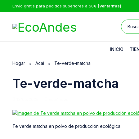
Envío gratis para pedidos superiores a 50€
(Ver tarifas)
INICIO
TIE
Hogar
Acaí
Te-verde-matcha
Te-verde-matcha
13/05/2025
EcoAndes
Te verde matcha en polvo de producción ecológica