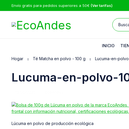
Envío gratis para pedidos superiores a 50€
(Ver tarifas)
INICIO
TIE
Hogar
Té Matcha en polvo - 100 g
Lucuma-en-polvo
Lucuma-en-polvo-1
13/05/2025
EcoAndes
Lúcuma en polvo de producción ecológica