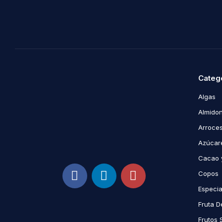
Categ
Algas
Almidon
Arroce
Azúcare
Cacao 
Copos
Especi
Fruta D
Frutos 