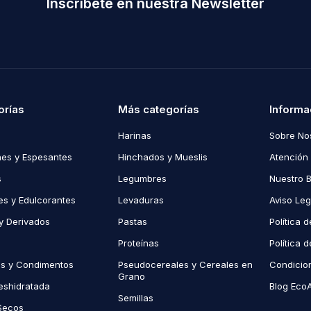
Inscríbete en nuestra Newsletter
orías
Más categorías
Informa
Harinas
Sobre No
es y Espesantes
Hinchados y Mueslis
Atención 
s
Legumbres
Nuestro 
s y Edulcorantes
Levaduras
Aviso Leg
y Derivados
Pastas
Política 
Proteínas
Política 
as y Condimentos
Pseudocereales y Cereales en
Condicio
Grano
eshidratada
Blog Eco
Semillas
Secos