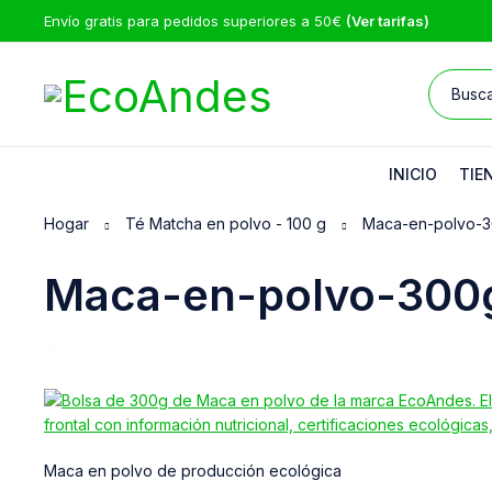
Envío gratis para pedidos superiores a 50€
(Ver tarifas)
INICIO
TIE
Hogar
Té Matcha en polvo - 100 g
Maca-en-polvo-
Maca-en-polvo-300
13/05/2025
EcoAndes
Maca en polvo de producción ecológica