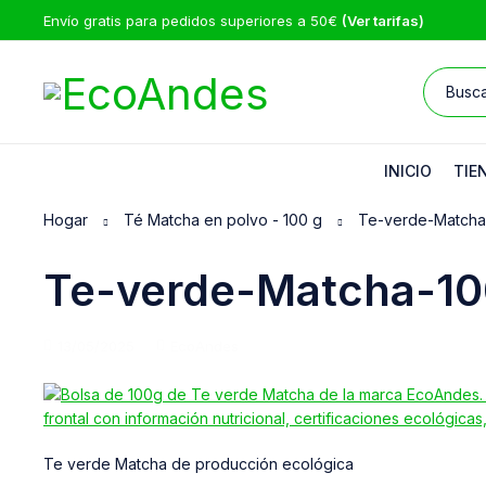
Envío gratis para pedidos superiores a 50€
(Ver tarifas)
INICIO
TIE
Hogar
Té Matcha en polvo - 100 g
Te-verde-Matcha
Te-verde-Matcha-1
13/05/2025
EcoAndes
Te verde Matcha de producción ecológica