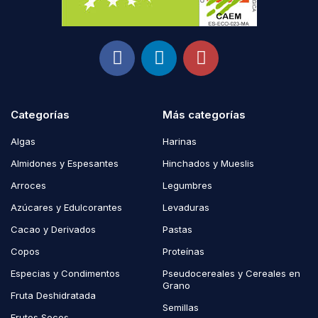
Categorías
Más categorías
Algas
Harinas
Almidones y Espesantes
Hinchados y Mueslis
Arroces
Legumbres
Azúcares y Edulcorantes
Levaduras
Cacao y Derivados
Pastas
Copos
Proteínas
Especias y Condimentos
Pseudocereales y Cereales en
Grano
Fruta Deshidratada
Semillas
Frutos Secos