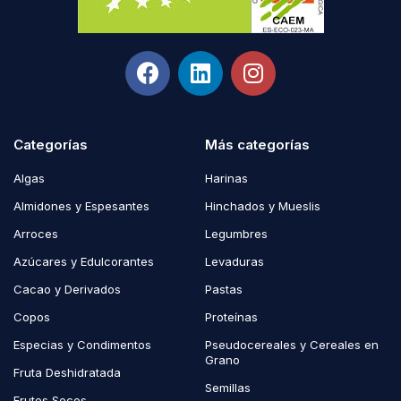
Categorías
Más categorías
Algas
Harinas
Almidones y Espesantes
Hinchados y Mueslis
Arroces
Legumbres
Azúcares y Edulcorantes
Levaduras
Cacao y Derivados
Pastas
Copos
Proteínas
Especias y Condimentos
Pseudocereales y Cereales en
Grano
Fruta Deshidratada
Semillas
Frutos Secos