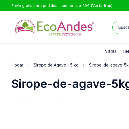
Envío gratis para pedidos superiores a 50€
(Ver tarifas)
INICIO
TIE
Hogar
Sirope de Agave - 5 kg
Sirope-de-agave-5
Sirope-de-agave-5k
14/05/2025
EcoAndes