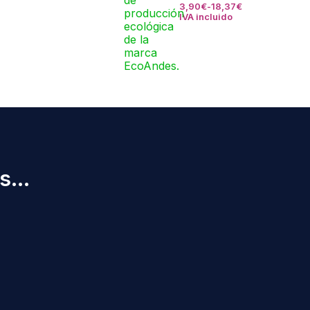
3,90
€
-
18,37
€
IVA incluido
...