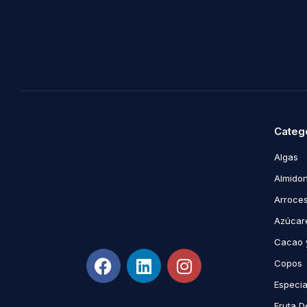
Categ
Algas
Almidon
Arroce
Azúcare
Cacao 
Copos
Especi
Fruta D