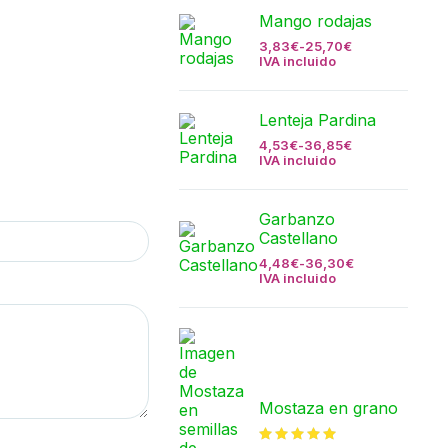
Mango rodajas
3,83
€
-
25,70
€
IVA incluido
Lenteja Pardina
4,53
€
-
36,85
€
IVA incluido
Garbanzo
Castellano
4,48
€
-
36,30
€
IVA incluido
Mostaza en grano