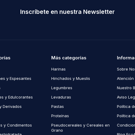
Inscríbete en nuestra Newsletter
orías
Más categorías
Informa
Harinas
Sobre No
es y Espesantes
Hinchados y Mueslis
Atención 
s
Legumbres
Nuestro 
s y Edulcorantes
Levaduras
Aviso Leg
y Derivados
Pastas
Política 
Proteínas
Política 
as y Condimentos
Pseudocereales y Cereales en
Condicio
Grano
eshidratada
Blog Eco