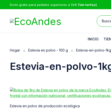
Envío gratis para pedidos superiores a 50€
(Ver tarifas)
INICIO
TIE
Hogar
Estevia en polvo - 100 g
Estevia-en-polvo-1k
Estevia-en-polvo-1k
15/05/2025
EcoAndes
Estevia en polvo de producción ecológica