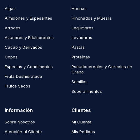
Algas
Harinas
Almidones y Espesantes
Hinchados y Mueslis
Arroces
Legumbres
Azúcares y Edulcorantes
Levaduras
Cacao y Derivados
Pastas
Copos
Proteínas
Especias y Condimentos
Pseudocereales y Cereales en
Grano
Fruta Deshidratada
Semillas
Frutos Secos
Superalimentos
Información
Clientes
Sobre Nosotros
Mi Cuenta
Atención al Cliente
Mis Pedidos