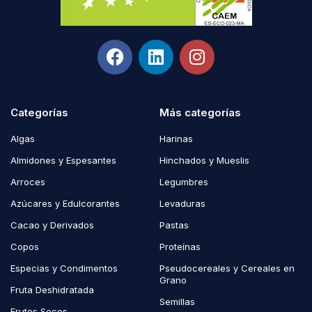
Categorías
Más categorías
Algas
Harinas
Almidones y Espesantes
Hinchados y Mueslis
Arroces
Legumbres
Azúcares y Edulcorantes
Levaduras
Cacao y Derivados
Pastas
Copos
Proteínas
Especias y Condimentos
Pseudocereales y Cereales en
Grano
Fruta Deshidratada
Semillas
Frutos Secos