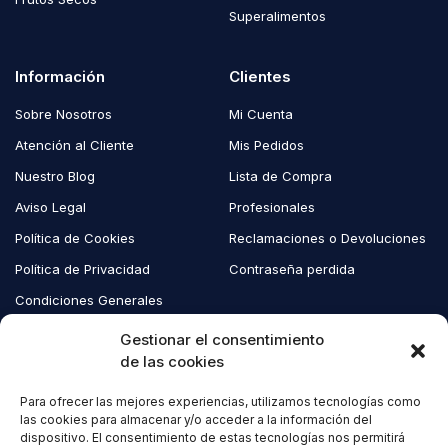
Superalimentos
Información
Clientes
Sobre Nosotros
Mi Cuenta
Atención al Cliente
Mis Pedidos
Nuestro Blog
Lista de Compra
Aviso Legal
Profesionales
Política de Cookies
Reclamaciones o Devoluciones
Política de Privacidad
Contraseña perdida
Condiciones Generales
Blog EcoAndes
Gestionar el consentimiento
de las cookies
Para ofrecer las mejores experiencias, utilizamos tecnologías como
Copyright © 2023 EcoAndes. Todos los derechos reservados.
las cookies para almacenar y/o acceder a la información del
dispositivo. El consentimiento de estas tecnologías nos permitirá