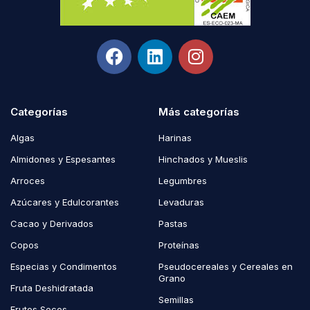
Categorías
Más categorías
Algas
Harinas
Almidones y Espesantes
Hinchados y Mueslis
Arroces
Legumbres
Azúcares y Edulcorantes
Levaduras
Cacao y Derivados
Pastas
Copos
Proteínas
Especias y Condimentos
Pseudocereales y Cereales en
Grano
Fruta Deshidratada
Semillas
Frutos Secos