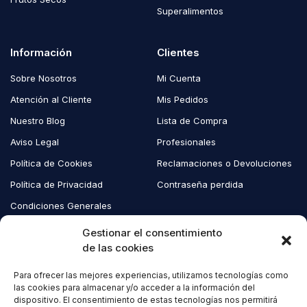
Superalimentos
Información
Clientes
Sobre Nosotros
Mi Cuenta
Atención al Cliente
Mis Pedidos
Nuestro Blog
Lista de Compra
Aviso Legal
Profesionales
Política de Cookies
Reclamaciones o Devoluciones
Política de Privacidad
Contraseña perdida
Condiciones Generales
Blog EcoAndes
Gestionar el consentimiento
de las cookies
Para ofrecer las mejores experiencias, utilizamos tecnologías como
Copyright © 2023 EcoAndes. Todos los derechos reservados.
las cookies para almacenar y/o acceder a la información del
dispositivo. El consentimiento de estas tecnologías nos permitirá