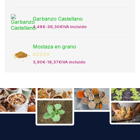
Garbanzo Castellano
4,48
€
-
36,30
€
IVA incluido
Mostaza en grano
3,90
€
-
18,37
€
IVA incluido