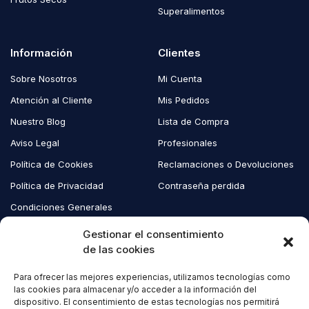
Superalimentos
Información
Clientes
Sobre Nosotros
Mi Cuenta
Atención al Cliente
Mis Pedidos
Nuestro Blog
Lista de Compra
Aviso Legal
Profesionales
Política de Cookies
Reclamaciones o Devoluciones
Política de Privacidad
Contraseña perdida
Condiciones Generales
Blog EcoAndes
Gestionar el consentimiento
de las cookies
Para ofrecer las mejores experiencias, utilizamos tecnologías como
Copyright © 2023 EcoAndes. Todos los derechos reservados.
las cookies para almacenar y/o acceder a la información del
dispositivo. El consentimiento de estas tecnologías nos permitirá