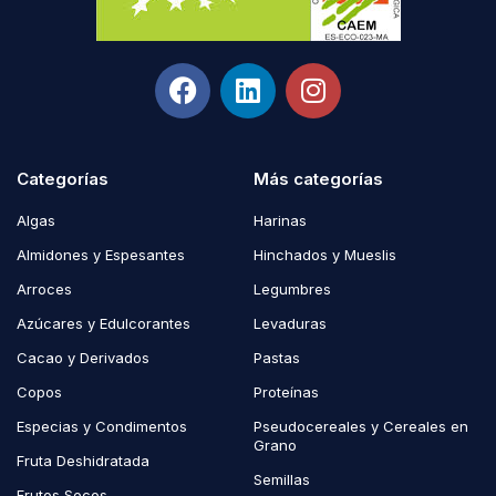
Categorías
Más categorías
Algas
Harinas
Almidones y Espesantes
Hinchados y Mueslis
Arroces
Legumbres
Azúcares y Edulcorantes
Levaduras
Cacao y Derivados
Pastas
Copos
Proteínas
Especias y Condimentos
Pseudocereales y Cereales en
Grano
Fruta Deshidratada
Semillas
Frutos Secos