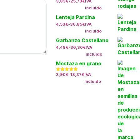
3,83
€
-
25,70
€
IVA
incluido
Lenteja Pardina
4,53
€
-
36,85
€
IVA
incluido
Garbanzo Castellano
4,48
€
-
36,30
€
IVA
incluido
Mostaza en grano
3,90
€
-
18,37
€
IVA
Valorado
5.00
con
incluido
de 5