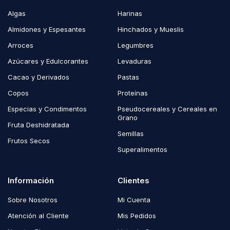
Algas
Harinas
Almidones y Espesantes
Hinchados y Mueslis
Arroces
Legumbres
Azúcares y Edulcorantes
Levaduras
Cacao y Derivados
Pastas
Copos
Proteínas
Especias y Condimentos
Pseudocereales y Cereales en
Grano
Fruta Deshidratada
Semillas
Frutos Secos
Superalimentos
Información
Clientes
Sobre Nosotros
Mi Cuenta
Atención al Cliente
Mis Pedidos