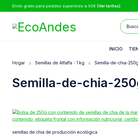
Envío gratis para pedidos superiores a 50€
(Ver tarifas)
INICIO
TIE
Hogar
Semillas de Alfalfa - 1 kg
Semilla-de-chia-250
Semilla-de-chia-250
29/05/2025
EcoAndes
semillas de chia de producción ecológica